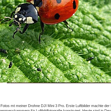
otos mt meiner Drohne DJI Mini 3 Pro. Erste Luftbilder machte der 
enmesskammern für Luftbildfotografie konstruiert. Heute sind in Deu